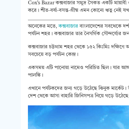
Cox’s Bazar কক্সবাজার সমুদ্র সৈকত একটি মায়াবী ও
করে। শীত-বর্ষা-বসন্ত-গ্রীষ্ম এমন কোনো ঋতু নেই য
অনেকের মতে,
কক্সবাজার
বাংলাদেশের সবথেকে দর্শণী
পর্যটন শহর। কক্সবাজার তার নৈসর্গিক সৌন্দর্য্যের জন্
কক্সবাজার চট্টগ্রাম শহর থেকে ১৫২ কিঃমিঃ দক্ষিণে 
সবচেয়ে বড় পর্যটন কেন্দ্র।
একসময় এটি পানোয়া নামেও পরিচিত ছিল। যার আক্ষ
পালঙ্কি।
এখানে পর্যটকদের জন্য গড়ে উঠেছে ঝিনুক মার্কেট। সীমান
দেশ থেকে আসা বাহারি জিনিসপত্র নিয়ে গড়ে উঠেছে ব