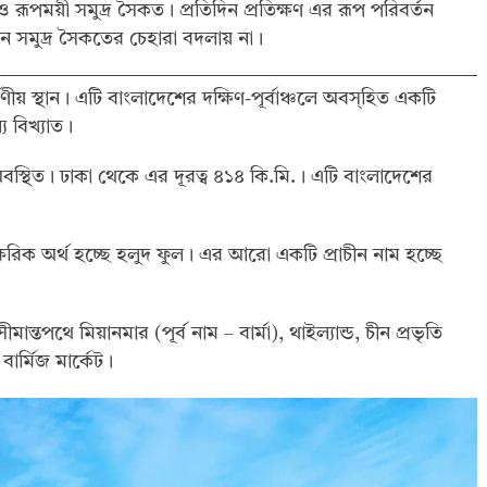
 রূপময়ী সমুদ্র সৈকত। প্রতিদিন প্রতিক্ষণ এর রূপ পরিবর্তন
খন সমুদ্র সৈকতের চেহারা বদলায় না।
য় স্থান। এটি বাংলাদেশের দক্ষিণ-পূর্বাঞ্চলে অবস্হিত একটি
য বিখ্যাত।
অবস্থিত। ঢাকা থেকে এর দূরত্ব ৪১৪ কি.মি.। এটি বাংলাদেশের
রিক অর্থ হচ্ছে হলুদ ফুল। এর আরো একটি প্রাচীন নাম হচ্ছে
্তপথে মিয়ানমার (পূর্ব নাম – বার্মা), থাইল্যান্ড, চীন প্রভৃতি
ার্মিজ মার্কেট।