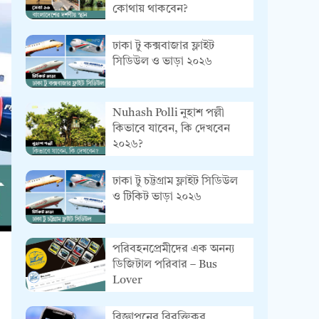
কোথায় থাকবেন?
ঢাকা টু কক্সবাজার ফ্লাইট
সিডিউল ও ভাড়া ২০২৬
Nuhash Polli নুহাশ পল্লী
কিভাবে যাবেন, কি দেখবেন
২০২৬?
ঢাকা টু চট্টগ্রাম ফ্লাইট সিডিউল
ও টিকিট ভাড়া ২০২৬
পরিবহনপ্রেমীদের এক অনন্য
ডিজিটাল পরিবার – Bus
Lover
বিজ্ঞাপনের বিরক্তিকর